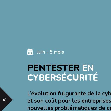
S'ORIENTER ET
S'INITIER
Juin - 5 mois
RECRUTER NOS
PENTESTER
EN
STAGIAIRES
CYBERSÉCURITÉ
A PROPOS
L’évolution fulgurante de la cyb
D'INTERFACE3
<
et son coût pour les entreprises
nouvelles problématiques de ce 