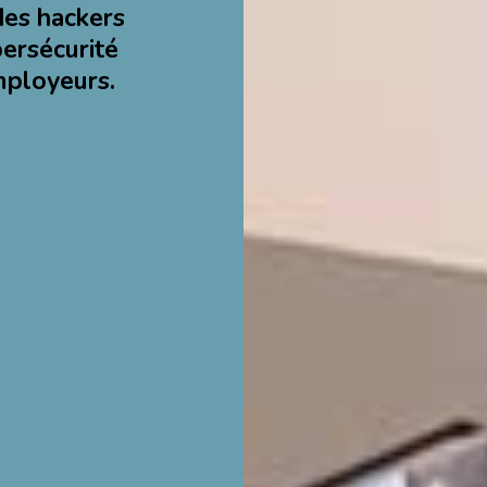
des hackers
bersécurité
mployeurs.