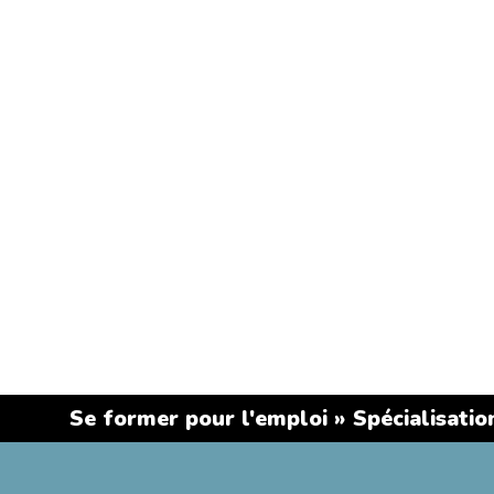
NAVIGATIO
SE FORMER POUR
L'EMPLOI
FIL D'ARIANE
Se former pour l'emploi
Spécialisatio
FORMATIONS EN
INFORMATIQUE