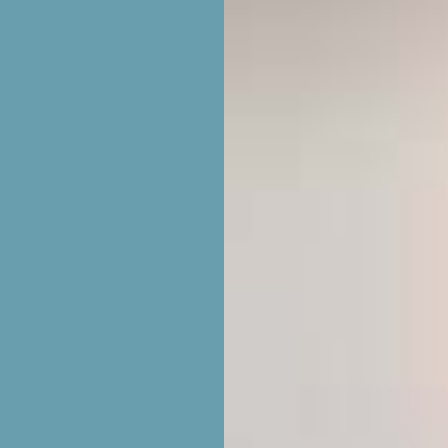
S
S
É