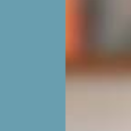
S
S &
S EN