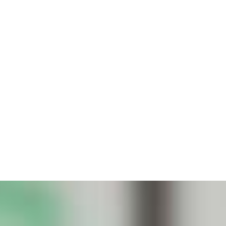
 POUR L'EMPLO
 et Linux
ojet