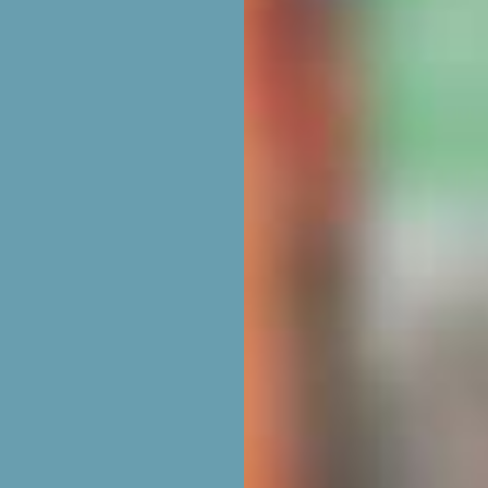
FORMATIONS ADMINISTRATIVES 
Collaboratrice administrative
N
Vendeuse spécialisée en TECH
FORMATIONS TECHNIQUES
Magasinière
S
Monteuse sanitaire et chauffage
S &
Responsable logistique
Technicienne en électromécanique
SPÉCIALISATIONS
Pentester en cybersécurité
S &