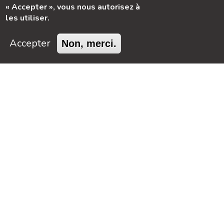
« Accepter », vous nous autorisez à
les utiliser.
Accepter
Non, merci.
FOCUS SUR
LE MÉTIER
Le métier de magasinier est aujourd’hui bien loin de
l’image qu’on pourrait s’en faire : d’un côté, la
mécanisation des tâches le rend plus accessible aux