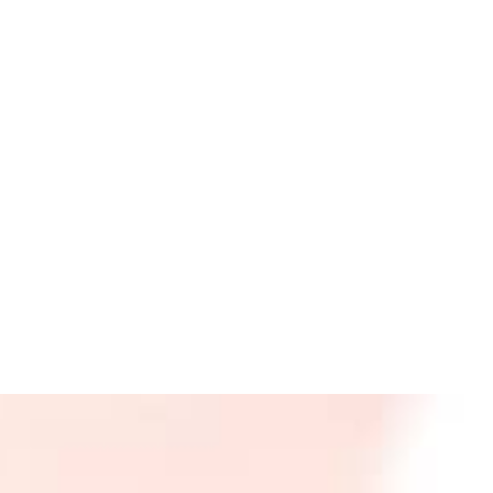
-OK
stages